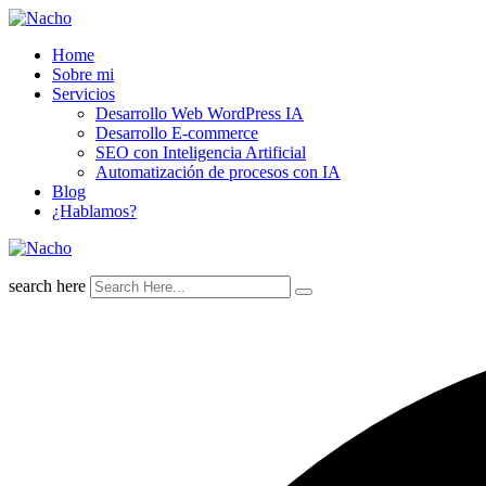
Skip
to
Home
content
Sobre mi
Servicios
Desarrollo Web WordPress IA
Desarrollo E-commerce
SEO con Inteligencia Artificial
Automatización de procesos con IA
Blog
¿Hablamos?
search here