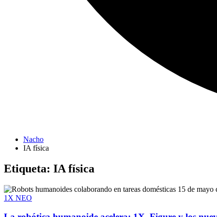
Nacho
IA física
Etiqueta:
IA física
15 de mayo 
1X NEO
La robótica humanoide acelera: 1X, Figure y los nue