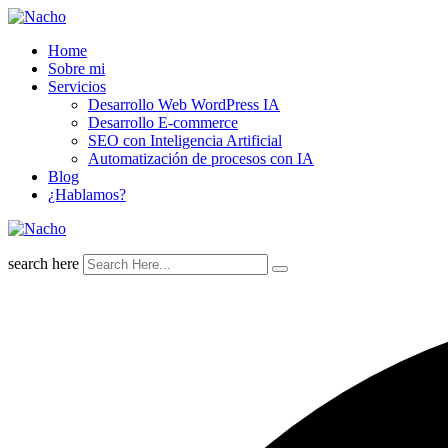
Skip
to
Home
content
Sobre mi
Servicios
Desarrollo Web WordPress IA
Desarrollo E-commerce
SEO con Inteligencia Artificial
Automatización de procesos con IA
Blog
¿Hablamos?
search here