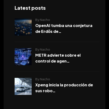
Latest posts
By Nacho
OpenAI tumba una conjetura
de Erdős de…
By Nacho
METR advierte sobre el
control de agen…
By Nacho
Xpeng inicia la producción de
sus robo…