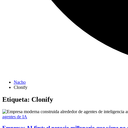
Nacho
Clonify
Etiqueta:
Clonify
agentes de IA
Empresas AI-first: el negocio millonario que viene no